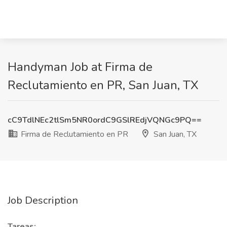
Handyman Job at Firma de
Reclutamiento en PR, San Juan, TX
cC9TdlNEc2tlSm5NR0ordC9GSlREdjVQNGc9PQ==
Firma de Reclutamiento en PR
San Juan, TX
Job Description
Tareas: